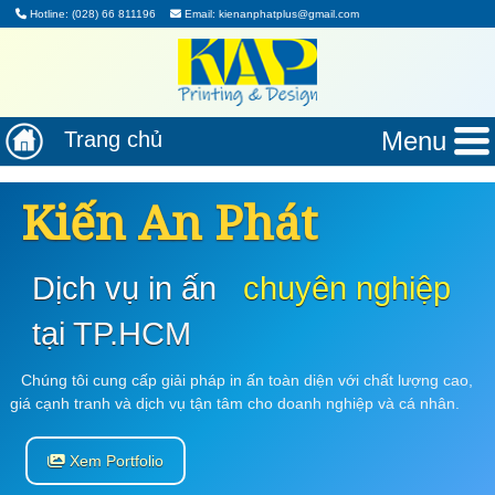
Hotline: (028) 66 811196
Email: kienanphatplus@gmail.com
Menu
Trang chủ
Kiến An Phát
Dịch vụ in ấn
chuyên nghiệp
tại TP.HCM
Chúng tôi cung cấp giải pháp in ấn toàn diện với chất lượng cao,
giá cạnh tranh và dịch vụ tận tâm cho doanh nghiệp và cá nhân.
Xem Portfolio