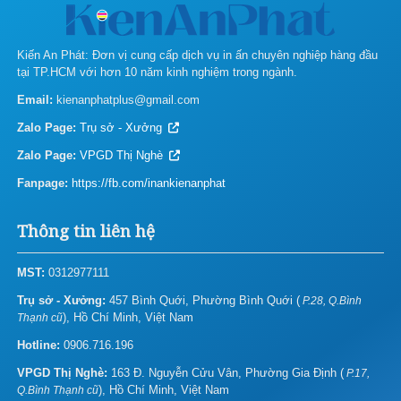
Kiến An Phát: Đơn vị cung cấp dịch vụ in ấn chuyên nghiệp hàng đầu
tại TP.HCM với hơn 10 năm kinh nghiệm trong ngành.
Email:
kienanphatplus@gmail.com
Zalo Page:
Trụ sở - Xưởng
Zalo Page:
VPGD Thị Nghè
Fanpage:
https://fb.com/inankienanphat
Thông tin liên hệ
MST:
0312977111
Trụ sở - Xưởng:
457 Bình Quới, Phường Bình Quới (
P.28, Q.Bình
), Hồ Chí Minh, Việt Nam
Thạnh cũ
Hotline:
0906.716.196
VPGD Thị Nghè:
163 Đ. Nguyễn Cửu Vân, Phường Gia Định (
P.17,
), Hồ Chí Minh, Việt Nam
Q.Bình Thạnh cũ