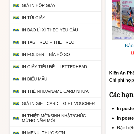
GIÁ IN HỘP GIẤY
IN TÚI GIẤY
IN BAO LÌ XÌ THEO YÊU CẦU
IN TAG TREO – THẺ TREO
Báo 
L
IN FOLDER – BÌA HỒ SƠ
IN GIẤY TIÊU ĐỀ – LETTERHEAD
Kiến An Ph
IN BIỂU MẪU
Chi phí hợp
IN THẺ NHỰA/NAME CARD NHỰA
Các hạn
GIÁ IN GIFT CARD – GIFT VOUCHER
In poste
IN THIỆP MỜI/SINH NHẬT/CHÚC
In poste
MỪNG NĂM MỚI
Đặc biệt
IN MENU, THỰC ĐƠN