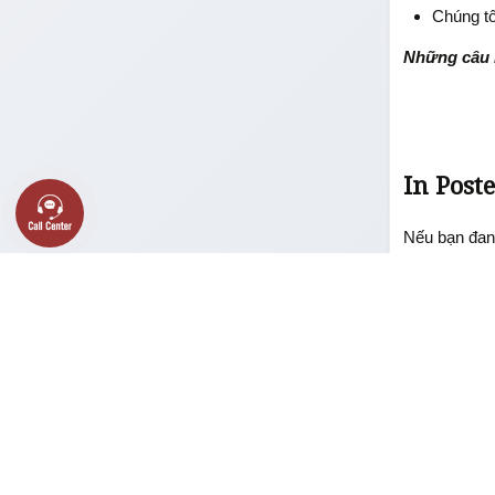
Chúng tô
Những câu h
In Post
Nếu bạn đang
trợ tận tâm. 
Chất lư
Giá cả 
Dịch vụ
Tư vấn t
Tại TP.HCM, 
đội ngũ nhân