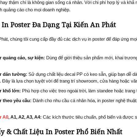
hay thậm chí là không gian sống cá nhân. Với chi phí hợp lý và khả n
h quảng cáo cho mọi doanh nghiệp.
 In Poster Đa Dạng Tại Kiến An Phát
Phát, chúng tôi cung cấp đầy đủ các dịch vụ in poster để đáp ứng mọi
r quảng cáo, sự kiện:
Dùng để giới thiệu sản phẩm mới, khai trươn
er dán tường:
Sử dụng chất liệu decal PP có keo sẵn, giúp bạn dễ 
. Đây là lựa chọn tuyệt vời để trang trí showroom, cửa hàng hoặc vă
r khổ lớn:
Phù hợp cho việc treo ngoài trời, làm standee hoặc trang trí
r theo yêu cầu:
Dành cho nhu cầu cá nhân hóa, in poster nghệ thuật,
r A0
, A1, A2, A3, A4:
Các kích thước tiêu chuẩn, phổ biến và được s
ấy & Chất Liệu In Poster Phổ Biến Nhất