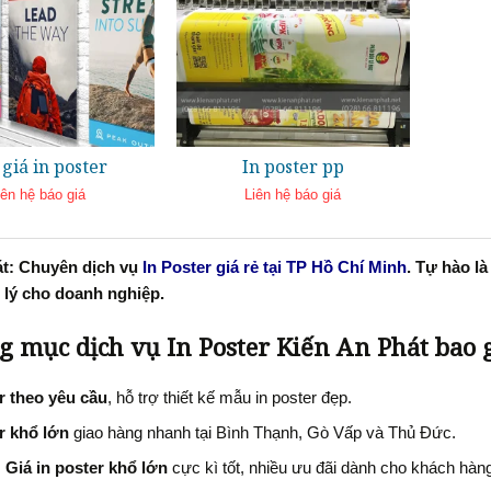
giá in poster
In poster pp
iên hệ báo giá
Liên hệ báo giá
Đọc tiếp
Đọc tiếp
át: Chuyên dịch vụ
In Poster giá rẻ tại TP Hồ Chí Minh
. Tự hào l
 lý cho doanh nghiệp.
g mục dịch vụ In Poster Kiến An Phát bao
r theo yêu cầu
, hỗ trợ thiết kế mẫu in poster đẹp.
r khổ lớn
giao hàng nhanh tại Bình Thạnh, Gò Vấp và Thủ Đức.
:
Giá in poster khổ lớn
cực kì tốt, nhiều ưu đãi dành cho khách hà