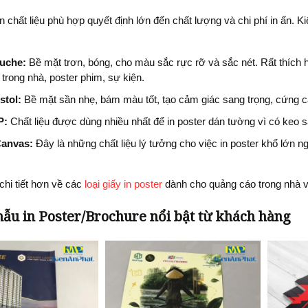
n chất liệu phù hợp quyết định lớn đến chất lượng và chi phí in ấn. K
uche:
Bề mặt trơn, bóng, cho màu sắc rực rỡ và sắc nét. Rất thích 
r trong nhà, poster phim, sự kiện.
stol:
Bề mặt sần nhẹ, bám màu tốt, tạo cảm giác sang trọng, cứng c
P:
Chất liệu được dùng nhiều nhất để in poster dán tường vì có keo s
Canvas:
Đây là những chất liệu lý tưởng cho việc in poster khổ lớn ng
chi tiết hơn về các
loại giấy in poster
dành cho quảng cáo trong nhà và
ẫu in Poster/Brochure nổi bật từ khách hàng