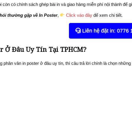
i còn có chính sách ghép bài in và giao hàng miễn phí nội thành để giú
ỏi thường gặp về In Poster
,
Click vào đây
để xem chi tiết.
Liên hệ đặt in: 0776 
er Ở Đâu Uy Tín Tại TPHCM?
 phân vân in poster ở đâu uy tín, thì câu trả lời chính là chọn những
Một địa chỉ in poster uy tín cần đảm bảo:
ợng in sắc nét:
Màu chuẩn, hình ảnh rõ ràng, không lem mực.
minh bạch:
Có bảng giá in poster rõ ràng, không phát sinh chi phí ẩn.
 nhanh chóng:
Hỗ trợ in lấy liền, giao tận nơi đúng hẹn.
ận tình:
Giúp khách hàng chọn đúng loại giấy in poster, kích thước v
Kiến An Phát là một trong những địa chỉ
in poster giá rẻ tphcm
uy tín
 viên giàu kinh nghiệm, tay nghề cao, chuyên nghiệp chúng tôi có t