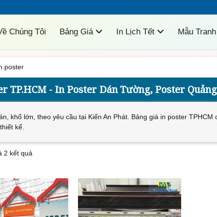
m
Về Chúng Tôi
Bảng Giá
In Lịch Tết
Mẫu Tranh
n poster
er TP.HCM - In Poster Dán Tường, Poster Quảng
dán, khổ lớn, theo yêu cầu tại Kiến An Phát. Bảng giá in poster TPHCM 
thiết kế.
cả 2 kết quả