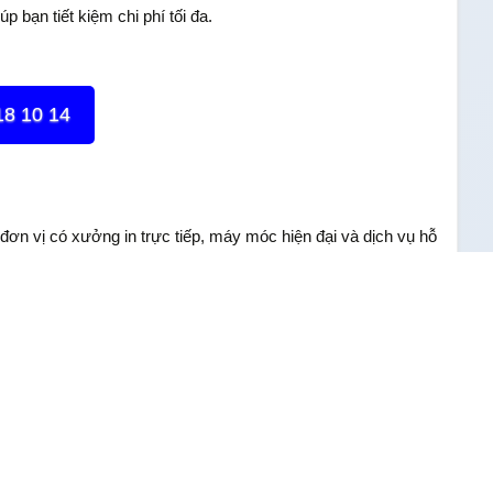
p bạn tiết kiệm chi phí tối đa.
18 10 14
 đơn vị có xưởng in trực tiếp, máy móc hiện đại và dịch vụ hỗ
à chất liệu phù hợp nhu cầu.
 được nhiều khách hàng tin tưởng. Với trang thiết bị hiện đại,
hể đáp ứng mọi nhu cầu từ cá nhân đến doanh nghiệp, đảm bảo