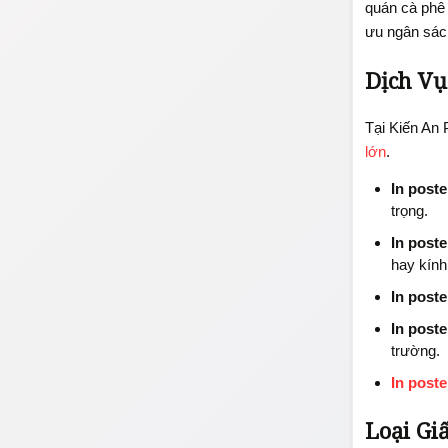
quán cà phê 
ưu ngân sác
Dịch Vụ
Tại Kiến An 
lớn
.
In poste
trọng.
In post
hay kính
In poste
In poste
trường.
In poste
Loại Gi