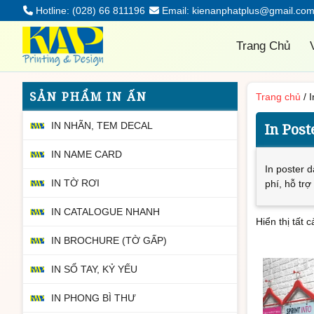
Hotline: (028) 66 811196
Email: kienanphatplus@gmail.co
Trang Chủ
SẢN PHẨM IN ẤN
Trang chủ
/ I
IN NHÃN, TEM DECAL
In Post
IN NAME CARD
In poster 
IN TỜ RƠI
phí, hỗ trợ 
IN CATALOGUE NHANH
Hiển thị tất 
IN BROCHURE (TỜ GẤP)
IN SỔ TAY, KỶ YẾU
IN PHONG BÌ THƯ