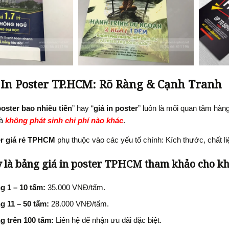
 In Poster TP.HCM: Rõ Ràng & Cạnh Tranh
poster bao nhiêu tiền
” hay “
giá in poster
” luôn là mối quan tâm hàn
và
không phát sinh chi phí nào khác
.
er giá rẻ TPHCM
phụ thuộc vào các yếu tố chính: Kích thước, chất liệ
 là bảng giá in poster TPHCM tham khảo cho khổ
g 1 – 10 tấm:
35.000 VNĐ/tấm.
g 11 – 50 tấm:
28.000 VNĐ/tấm.
g trên 100 tấm:
Liên hệ để nhận ưu đãi đặc biệt.