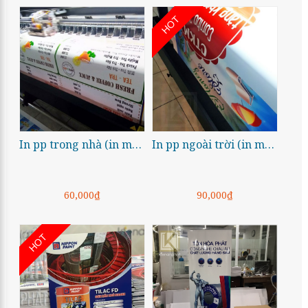
HOT
In pp trong nhà (in mực nước)
In pp ngoài trời (in mực gốc dầu)
60,000₫
90,000₫
HOT