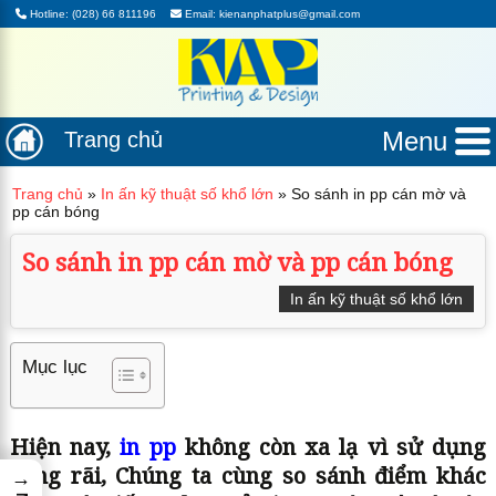
Hotline: (028) 66 811196
Email: kienanphatplus@gmail.com
Menu
Trang chủ
Trang chủ
»
In ấn kỹ thuật số khổ lớn
»
So sánh in pp cán mờ và
pp cán bóng
So sánh in pp cán mờ và pp cán bóng
In ấn kỹ thuật số khổ lớn
Mục lục
Hiện nay,
in pp
không còn xa lạ vì sử dụng
rộng rãi, Chúng ta cùng so sánh điểm khác
→