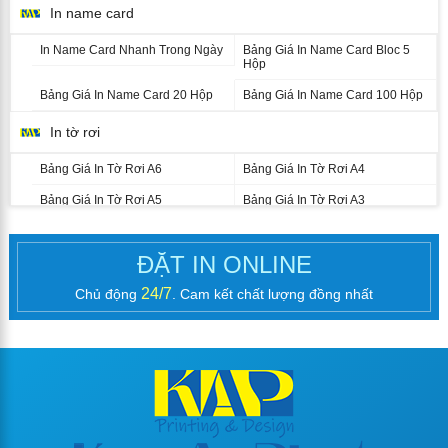
In name card
In Name Card Nhanh Trong Ngày
Bảng Giá In Name Card Bloc 5
Hộp
Bảng Giá In Name Card 20 Hộp
Bảng Giá In Name Card 100 Hộp
In tờ rơi
Bảng Giá In Tờ Rơi A6
Bảng Giá In Tờ Rơi A4
Bảng Giá In Tờ Rơi A5
Bảng Giá In Tờ Rơi A3
In catalogue nhanh
ĐẶT IN ONLINE
In Brochure (Tờ Gấp)
24/7
Chủ động
. Cam kết chất lượng đồng nhất
Bảng Giá In Brochure A4
Bảng Giá In Brochure A3
Kích Thước Brochure In Theo Yêu
Cầu
In sổ tay, kỷ yếu
In phong bì thư