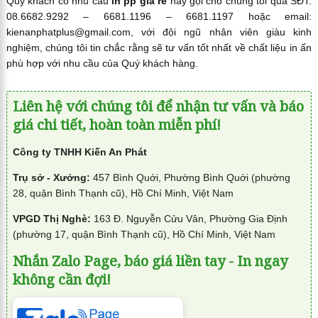
Quý khách có nhu cầu
in pp giá rẻ
hãy gọi cho chúng tôi qua SĐT:
08.6682.9292 – 6681.1196 – 6681.1197 hoặc email:
kienanphatplus@gmail.com, với đội ngũ nhân viên giàu kinh
nghiệm, chúng tôi tin chắc rằng sẽ tư vấn tốt nhất về chất liệu in ấn
phù hợp với nhu cầu của Quý khách hàng.
Liên hệ với chúng tôi để nhận tư vấn và báo
giá chi tiết, hoàn toàn miễn phí!
Công ty TNHH Kiến An Phát
Trụ sở - Xưởng:
457 Bình Quới, Phường Bình Quới (phường
28, quận Bình Thạnh cũ), Hồ Chí Minh, Việt Nam
VPGD Thị Nghè:
163 Đ. Nguyễn Cửu Vân, Phường Gia Định
(phường 17, quận Bình Thạnh cũ), Hồ Chí Minh, Việt Nam
Nhắn Zalo Page, báo giá liền tay - In ngay
không cần đợi!