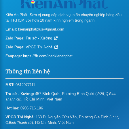
Giá in hộp giấy
Kiến An Phát: Đơn vị cung cấp dịch vụ in ấn chuyên nghiệp hàng đầu
tại TP.HCM với hơn 10 năm kinh nghiệm trong ngành.
In túi giấy
Email:
kienanphatplus@gmail.com
In bao lì xì theo yêu cầu
Zalo Page:
Trụ sở - Xưởng
In tag treo – thẻ treo
Zalo Page:
VPGD Thị Nghè
Fanpage:
In folder – bìa hồ sơ
https://fb.com/inankienanphat
In giấy tiêu đề – Letterhead
Thông tin liên hệ
In biểu mẫu
MST:
0312977111
In thẻ nhựa/name card nhựa
Trụ sở - Xưởng:
457 Bình Quới, Phường Bình Quới (
P.28, Q.Bình
), Hồ Chí Minh, Việt Nam
Thạnh cũ
Giá in gift card – Gift voucher
Hotline:
0906.716.196
In thiệp mời/sinh nhật/chúc mừng năm mới
VPGD Thị Nghè:
163 Đ. Nguyễn Cửu Vân, Phường Gia Định (
P.17,
), Hồ Chí Minh, Việt Nam
Q.Bình Thạnh cũ
In menu, thực đơn