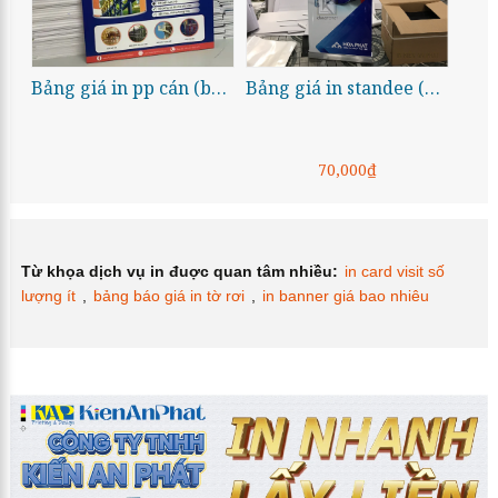
Bảng giá in pp cán (bồi) format (formex)
Bảng giá in standee (poster) 60×160 cm và 80×180 cm
70,000₫
Từ khọa dịch vụ in đuợc quan tâm nhiều:
in card visit số
lượng ít
,
bảng báo giá in tờ rơi
,
in banner giá bao nhiêu