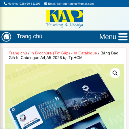
Hotline: (028) 66 811196
Email: kienanphatplus@gmail.com
Menu
Trang chủ
Trang chủ
/
In Brochure (Tờ Gấp) - In Catalogue
/ Bảng Báo
Giá In Catalogue A4,A5-2026 tại TpHCM