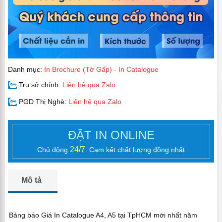
Danh mục:
In Brochure (Tờ Gấp) - In Catalogue
Trụ sở chính:
Liên hệ qua Zalo
PGD Thị Nghè:
Liên hệ qua Zalo
ĐẶT IN ONLINE
24/7
Chủ động
. Cam kết chất lượng đồng nhất
Mô tả
Bảng báo Giá In Catalogue A4, A5 tại TpHCM mới nhất năm