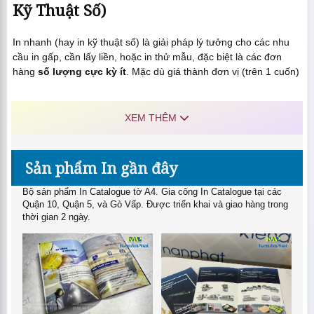
Kỹ Thuật Số)
In nhanh (hay in kỹ thuật số) là giải pháp lý tưởng cho các nhu
cầu in gấp, cần lấy liền, hoặc in thử mẫu, đặc biệt là các đơn
hàng
số lượng cực kỳ ít
. Mặc dù giá thành đơn vị (trên 1 cuốn)
sẽ cao hơn in offset, nhưng đây là lựa chọn duy nhất khi bạn chỉ
cần dưới 50 cuốn.
XEM THÊM
Thông số kỹ thuật chung áp dụng cho bảng giá này: Bìa giấy
C300, cán mờ 1 mặt | Ruột giấy C150, không màng | Thành
phẩm đóng quyển bấm 2 kim.
Sản phẩm In gần đây
Giá In Catalogue Số Lượng Ít TpHcm – Catalogue A4
Bộ sản phẩm In Catalogue tờ A4. Gia công In Catalogue tại các
(In Lấy Liền)
Quận 10, Quận 5, và Gò Vấp. Được triển khai và giao hàng trong
thời gian 2 ngày.
Số
Giá Thành
Lượng
Số Trang
Ghi chú
(VNĐ/cuốn)
(quyển)
1
20 trang
170.000đ
Giá tính theo quyển