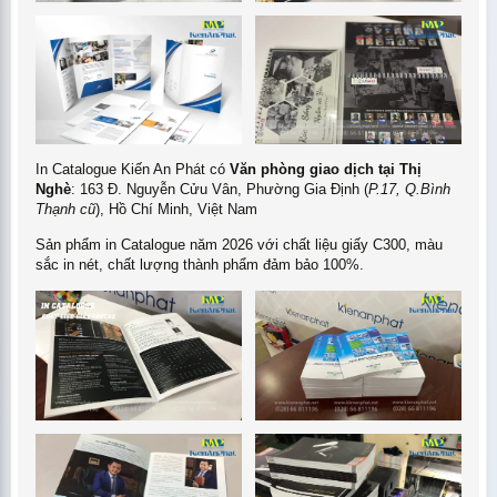
3
20 trang
140.000đ
5
36 trang
160.000đ
10
48 trang
145.000đ
In Catalogue Kiến An Phát có
Văn phòng giao dịch tại Thị
20
56 trang
100.000đ
Nghè
: 163 Đ. Nguyễn Cửu Vân, Phường Gia Định (
P.17, Q.Bình
Thạnh cũ
), Hồ Chí Minh, Việt Nam
Sản phẩm in Catalogue năm 2026 với chất liệu giấy C300, màu
Lưu ý:
Giá In Nhanh dao động rất nhiều tùy thuộc vào độ phủ
sắc in nét, chất lượng thành phẩm đảm bảo 100%.
mực và thời điểm in ấn.
Bảng Giá In Offset Catalogue Số Lượng
Lớn (Giá Rẻ Cạnh Tranh)
In Offset là công nghệ in ấn tiêu chuẩn cho số lượng lớn (thường
từ 200 cuốn trở lên), mang lại chất lượng màu sắc tuyệt vời và
chi phí đơn vị cực kỳ thấp. Đây là lựa chọn tối ưu về mặt kinh tế
cho các chiến dịch marketing dài hạn.