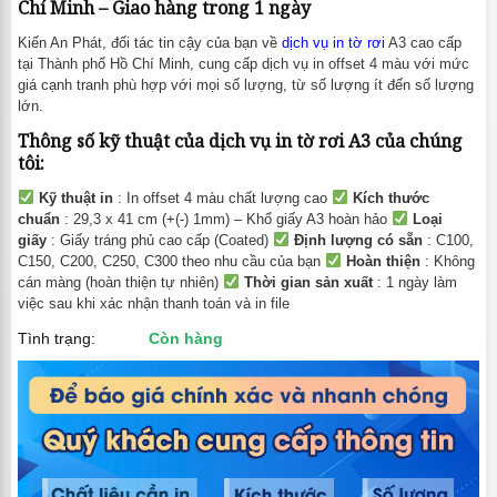
Chí Minh – Giao hàng trong 1 ngày
Kiến An Phát, đối tác tin cậy của bạn về
dịch vụ in tờ rơi
A3 cao cấp
tại Thành phố Hồ Chí Minh, cung cấp dịch vụ in offset 4 màu với mức
giá cạnh tranh phù hợp với mọi số lượng, từ số lượng ít đến số lượng
lớn.
Thông số kỹ thuật của dịch vụ in tờ rơi A3 của chúng
tôi:
Kỹ thuật in
: In offset 4 màu chất lượng cao
Kích thước
chuẩn
: 29,3 x 41 cm (+(-) 1mm) – Khổ giấy A3 hoàn hảo
Loại
giấy
: Giấy tráng phủ cao cấp (Coated)
Định lượng có sẵn
: C100,
C150, C200, C250, C300 theo nhu cầu của bạn
Hoàn thiện
: Không
cán màng (hoàn thiện tự nhiên)
Thời gian sản xuất
: 1 ngày làm
việc sau khi xác nhận thanh toán và in file
Tình trạng:
Còn hàng