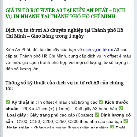
GIÁ IN TỜ RƠI FLYER A3 TẠI KIẾN AN PHÁT – DỊCH
VỤ IN NHANH TẠI THÀNH PHỐ HỒ CHÍ MINH
Dịch vụ in tờ rơi A3 chuyên nghiệp tại Thành phố Hồ
Chí Minh – Giao hàng trong 1 ngày
Kiến An Phát, đối tác tin cậy của bạn về
dịch vụ in tờ rơi
A3 cao
cấp tại Thành phố Hồ Chí Minh, cung cấp dịch vụ in offset 4 màu
với mức giá cạnh tranh phù hợp với mọi số lượng, từ số lượng ít
đến số lượng lớn.
Thông số kỹ thuật của dịch vụ in tờ rơi A3 của chúng
tôi:
Kỹ thuật in
: In offset 4 màu chất lượng cao
Kích thước
chuẩn
: 29,3 x 41 cm (+(-) 1mm) – Khổ giấy A3 hoàn hảo
Loại giấy
: Giấy tráng phủ cao cấp (Coated)
Định lượng có
sẵn
: C100, C150, C200, C250, C300 theo nhu cầu của bạn
Hoàn thiện
: Không cán màng (hoàn thiện tự nhiên)
Thời
gian sản xuất
: 1 ngày làm việc sau khi xác nhận thanh toán và