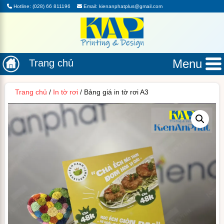
Hotline: (028) 66 811196
Email: kienanphatplus@gmail.com
Menu
Trang chủ
Trang chủ
/
In tờ rơi
/ Bảng giá in tờ rơi A3