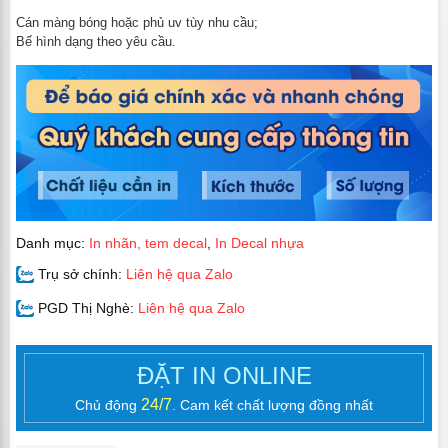
Cán màng bóng hoặc phủ uv tùy nhu cầu;
Bế hình dạng theo yêu cầu.
Danh mục:
In nhãn, tem decal
,
In Decal nhựa
Trụ sở chính:
Liên hệ qua Zalo
PGD Thị Nghè:
Liên hệ qua Zalo
ĐẶT IN ONLINE
24/7
Chủ động
. Cam kết chất lượng đồng nhất