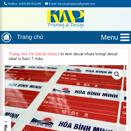
Hotline: (028) 66 811196
Email: kienanphatplus@gmail.com
Menu
Trang chủ
Trang chủ
/
In Decal nhựa
/ In tem decal nhựa trong/ decal
sữa/ xi bạc/ 7 màu
→