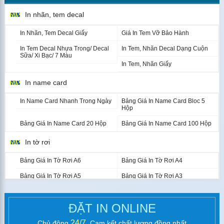
In nhãn, tem decal
2.5 x 2.5
50
600
In Nhãn, Tem Decal Giấy
Giá In Tem Vỡ Bảo Hành
2.5 x 2.5
2.000
160
In Tem Decal Nhựa Trong/ Decal
In Tem, Nhãn Decal Dạng Cuộn
Sữa/ Xi Bạc/ 7 Màu
3.5 x 6
10
8.000
In Tem, Nhãn Giấy
In name card
3.5 x 6
20
4.000
In Name Card Nhanh Trong Ngày
Bảng Giá In Name Card Bloc 5
3.5 x 6
30
2.700
Hộp
Bảng Giá In Name Card 20 Hộp
Bảng Giá In Name Card 100 Hộp
3.5 x 6
40
2.000
In tờ rơi
Thời gian có hàng từ 2-3 ngày làm việc
Bảng Giá In Tờ Rơi A6
Bảng Giá In Tờ Rơi A4
Bảng Giá In Tờ Rơi A5
Bảng Giá In Tờ Rơi A3
Quy trình:
In catalogue nhanh
Hỗ trợ tư vấn về dịch vụ và báo giá in (miễn phí)
ĐẶT IN ONLINE
Hỗ trợ file bao gồm thiết kế, chỉnh sửa file (miễn phí
In Brochure (Tờ Gấp)
với nội dung đơn giản hoặc có thu phí)
24/7
Chủ động
. Cam kết chất lượng đồng nhất