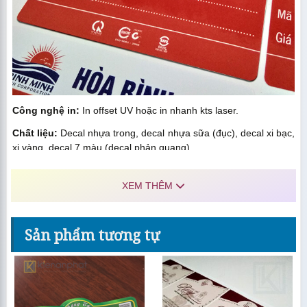
Công nghệ in:
In offset UV hoặc in nhanh kts laser.
Chất liệu:
Decal nhựa trong, decal nhựa sữa (đục), decal xi bạc,
xi vàng, decal 7 màu (decal phản quang),…
Gia công:
XEM THÊM
Cán màng bóng hoặc phủ uv tùy nhu cầu;
Bế hình dạng theo yêu cầu.
Sản phẩm tương tự
Mục lục
Bảng giá in tem, nhãn decal nhựa tham khảo: