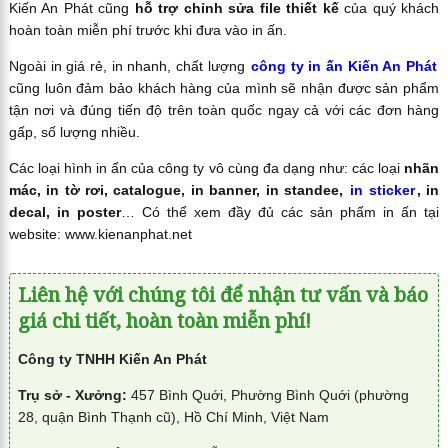
Kiến An Phát cũng
hỗ trợ chỉnh sửa file thiết kế
của quý khách
hoàn toàn miễn phí trước khi đưa vào in ấn.
Ngoài in giá rẻ, in nhanh, chất lượng
công ty in ấn Kiến An Phát
cũng luôn đảm bảo khách hàng của mình sẽ nhận được sản phẩm
tận nơi và đúng tiến độ trên toàn quốc ngay cả với các đơn hàng
gấp, số lượng nhiều.
Các loại hình in ấn của công ty vô cùng đa dạng như: các loại
nhãn
mác, in tờ rơi, catalogue, in banner, in standee,
in sticker
, in
decal, in poster
… Có thể xem đầy đủ các sản phẩm in ấn tại
website: www.kienanphat.net
Liên hệ với chúng tôi để nhận tư vấn và báo
giá chi tiết, hoàn toàn miễn phí!
Công ty TNHH Kiến An Phát
Trụ sở - Xưởng:
457 Bình Quới, Phường Bình Quới (phường
28, quận Bình Thạnh cũ), Hồ Chí Minh, Việt Nam