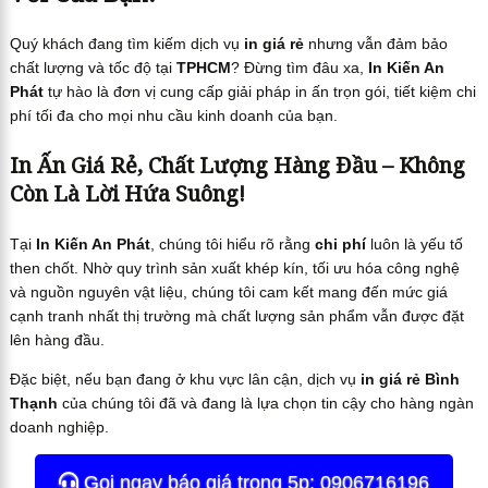
Quý khách đang tìm kiếm dịch vụ
in giá rẻ
nhưng vẫn đảm bảo
chất lượng và tốc độ tại
TPHCM
? Đừng tìm đâu xa,
In Kiến An
Phát
tự hào là đơn vị cung cấp giải pháp in ấn trọn gói, tiết kiệm chi
phí tối đa cho mọi nhu cầu kinh doanh của bạn.
In Ấn Giá Rẻ, Chất Lượng Hàng Đầu – Không
Còn Là Lời Hứa Suông!
Tại
In Kiến An Phát
, chúng tôi hiểu rõ rằng
chi phí
luôn là yếu tố
then chốt. Nhờ quy trình sản xuất khép kín, tối ưu hóa công nghệ
và nguồn nguyên vật liệu, chúng tôi cam kết mang đến mức giá
cạnh tranh nhất thị trường mà chất lượng sản phẩm vẫn được đặt
lên hàng đầu.
Đặc biệt, nếu bạn đang ở khu vực lân cận, dịch vụ
in giá rẻ Bình
Thạnh
của chúng tôi đã và đang là lựa chọn tin cậy cho hàng ngàn
doanh nghiệp.
Gọi ngay báo giá trong 5p: 0906716196