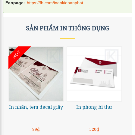
Fanpage:
https://fb.com/inankienanphat
SẢN PHẨM IN THÔNG DỤNG
HOT
In nhãn, tem decal giấy
In phong bì thư
99₫
520₫