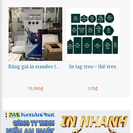
Bảng giá in standee (poster) 60×160 cm và 80×180 cm
In tag treo – thẻ treo
70,000₫
170₫