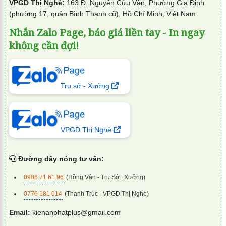
VPGD Thị Nghè:
163 Đ. Nguyễn Cửu Vân, Phường Gia Định
(phường 17, quận Bình Thạnh cũ), Hồ Chí Minh, Việt Nam
Nhắn Zalo Page, báo giá liền tay - In ngay
không cần đợi!
Trụ sở - Xưởng
VPGD Thị Nghè
Đường dây nóng tư vấn:
0906 71 61 96
(Hồng Vân - Trụ Sở | Xưởng)
0776 181 014
(Thanh Trúc - VPGD Thị Nghè)
Email:
kienanphatplus@gmail.com