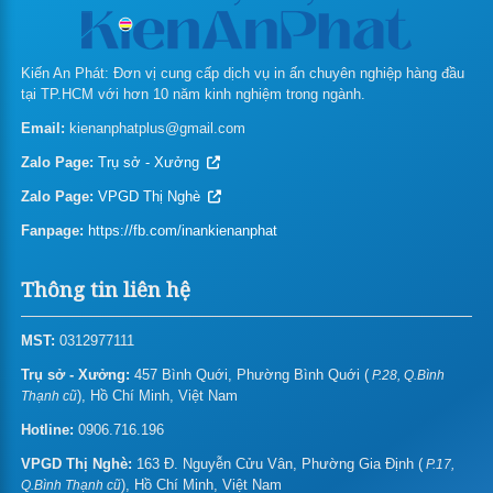
In phong bì thư
Giá in hộp giấy
Kiến An Phát: Đơn vị cung cấp dịch vụ in ấn chuyên nghiệp hàng đầu
tại TP.HCM với hơn 10 năm kinh nghiệm trong ngành.
In túi giấy
Email:
kienanphatplus@gmail.com
In bao lì xì theo yêu cầu
Zalo Page:
Trụ sở - Xưởng
In tag treo – thẻ treo
Zalo Page:
VPGD Thị Nghè
Fanpage:
In folder – bìa hồ sơ
https://fb.com/inankienanphat
In giấy tiêu đề – Letterhead
Thông tin liên hệ
In biểu mẫu
MST:
0312977111
In thẻ nhựa/name card nhựa
Trụ sở - Xưởng:
457 Bình Quới, Phường Bình Quới (
P.28, Q.Bình
), Hồ Chí Minh, Việt Nam
Thạnh cũ
Giá in gift card – Gift voucher
Hotline:
0906.716.196
In thiệp mời/sinh nhật/chúc mừng năm mới
VPGD Thị Nghè:
163 Đ. Nguyễn Cửu Vân, Phường Gia Định (
P.17,
), Hồ Chí Minh, Việt Nam
Q.Bình Thạnh cũ