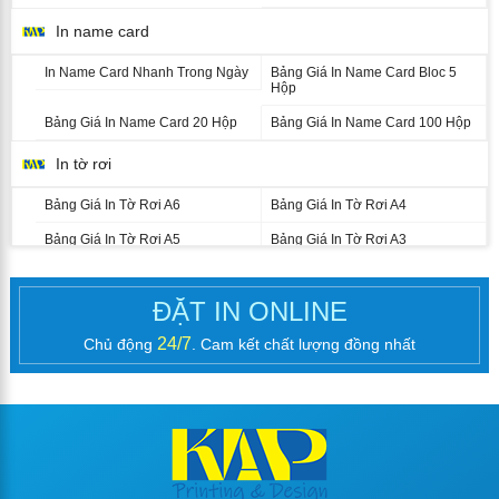
In name card
In Name Card Nhanh Trong Ngày
Bảng Giá In Name Card Bloc 5
Hộp
Bảng Giá In Name Card 20 Hộp
Bảng Giá In Name Card 100 Hộp
In tờ rơi
Bảng Giá In Tờ Rơi A6
Bảng Giá In Tờ Rơi A4
Bảng Giá In Tờ Rơi A5
Bảng Giá In Tờ Rơi A3
In catalogue nhanh
ĐẶT IN ONLINE
In Brochure (Tờ Gấp)
24/7
Chủ động
. Cam kết chất lượng đồng nhất
Bảng Giá In Brochure A4
Bảng Giá In Brochure A3
Kích Thước Brochure In Theo Yêu
Cầu
In sổ tay, kỷ yếu