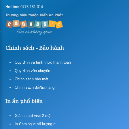
In menu, thực đơn
Hotline:
0776.181.014
In tent card – Table tent – Standee để bàn
In pp
In Poster Pp
Bảng Giá In Pp Cán (bồi) Format
(formex)
Chính sách - Bảo hành
In Pp Ngoài Trời (in Mực Gốc
In Pp Trong Nhà (in Mực Nước)
Dầu)
Quy định và hình thức thanh toán
Giá in hiflex, băng rôn, backdrop
Quy định vận chuyển
In decal nhựa khổ lớn
Chính sách bảo mật
Chính sách đổi/trả hàng
In decal lưới
In ẩn phổ biến
In canvas
In vải silk
Giá in card visit 2 mặt
In backlit film
In Catalogue số lượng ít