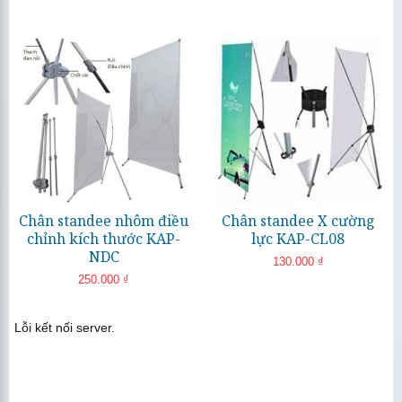
Standee chân sắt 3H
Đọc tiếp
Thêm vào giỏ hàng
Standee khung sắt Ure 4 góc
Và còn nhiều kiểu dáng khác hoặc thiết kế kiểu dáng
theo yêu cầu
Chân standee nhôm điều
Chân standee X cường
chỉnh kích thước KAP-
lực KAP-CL08
NDC
130.000
₫
250.000
₫
Thêm vào giỏ hàng
Đọc tiếp
Lỗi kết nối server.