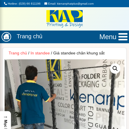
Hotline: (028) 66 811196
Email: kienanphatplus@gmail.com
Menu
Trang chủ
Trang chủ
/
In standee
/ Giá standee chân khung sắt
→
Mục lục