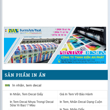
Standee chân khung sắt có thể thay đổi kích thước
Bảng giá Chân standee khung sắt tham khảo
STANDEE KHUNG SẮT CHÂN SAU 20V
SẢN PHẨM IN ẤN
60 x 160
80 x 180
In nhãn, tem decal
Chân
850.000đ
Chân
1.000.000đ
In Nhãn, Tem Decal Giấy
Giá In Tem Vỡ Bảo Hành
In Tem Decal Nhựa Trong/ Decal
In Tem, Nhãn Decal Dạng Cuộn
Poster: pp
Poster: pp
Sữa/ Xi Bạc/ 7 Màu
In Tem, Nhãn Giấy