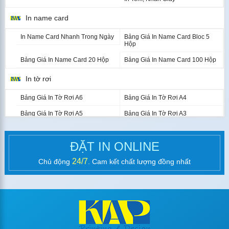
dầu, cán
dầu, cán
260.000đ
370.000đ
formex 5ly 1
formex 5ly 1
In name card
mặt
mặt
In Name Card Nhanh Trong Ngày
Bảng Giá In Name Card Bloc 5
Hộp
Bảng Giá In Name Card 20 Hộp
Bảng Giá In Name Card 100 Hộp
In tờ rơi
STANDEE KHUNG SẮT CHÂN SAU 30V
Bảng Giá In Tờ Rơi A6
Bảng Giá In Tờ Rơi A4
60 x 160
80 x 180
Bảng Giá In Tờ Rơi A5
Bảng Giá In Tờ Rơi A3
Chân
1.000.000đ
Chân
1.150.000đ
In catalogue nhanh
ĐẶT IN ONLINE
Poster: pp
In Brochure (Tờ Gấp)
Poster: pp dầu,
24/7
Chủ động
. Cam kết chất lượng đồng nhất
dầu, cán
cán formex 5ly
Bảng Giá In Brochure A4
Bảng Giá In Brochure A3
formex 5ly 2
400.000đ
500.00
2 mặt (kt: 60 x
Kích Thước Brochure In Theo Yêu
mặt (kt: 60 x
Cầu
140cm)
140cm)
In sổ tay, kỷ yếu