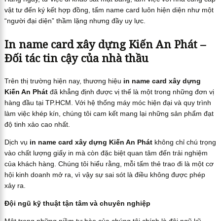
vật tư đến ký kết hợp đồng, tấm name card luôn hiện diện như một
“người đại diện” thầm lặng nhưng đầy uy lực.
In name card xây dựng Kiến An Phát –
Đối tác tin cậy của nhà thầu
Trên thị trường hiện nay, thương hiệu
in name card xây dựng
Kiến An Phát
đã khẳng định được vị thế là một trong những đơn vị
hàng đầu tại TP.HCM. Với hệ thống máy móc hiện đại và quy trình
làm việc khép kín, chúng tôi cam kết mang lại những sản phẩm đạt
độ tinh xảo cao nhất.
Dịch vụ
in name card xây dựng Kiến An Phát
không chỉ chú trọng
vào chất lượng giấy in mà còn đặc biệt quan tâm đến trải nghiệm
của khách hàng. Chúng tôi hiểu rằng, mỗi tấm thẻ trao đi là một cơ
hội kinh doanh mở ra, vì vậy sự sai sót là điều không được phép
xảy ra.
Đội ngũ kỹ thuật tận tâm và chuyên nghiệp
Một trong những niềm tự hào của chúng tôi chính là đội ngũ kỹ