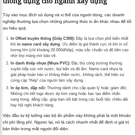
thông dụng cho ngành xây dựng
Tùy vào mục đích sử dụng và vị thế của người dùng, các doanh
nghiệp thường lựa chọn những phương thức in ấn khác nhau để tối
ưu hiệu quả:
In Offset truyền thống (Giấy C300):
Đây là lựa chọn phổ biến nhất
khi
in name card xây dựng
. Ưu điểm là giá thành cực rẻ khi in số
lượng lớn (chỉ khoảng 20.000đ/hộp), màu sắc chuẩn và độ bền cao
nhờ lớp màng mờ bảo vệ.
In danh thiếp nhựa (Nhựa PVC):
Đặc thù công trường thường
xuyên tiếp xúc với nước, bụi bẩn và độ ẩm. Name card nhựa là
giải pháp hoàn hảo vì không thấm nước, không rách, thể hiện sự
cứng cáp “thép” của người làm xây dựng.
In ép kim, dập nổi:
Thường dành cho cấp quản lý hoặc giám đốc.
Những chi tiết logo được ép kim vàng hoặc bạc tạo điểm nhấn
sang trọng, đẳng cấp, giúp bạn nổi bật trong các buổi tiệc chiêu đãi
hay hội nghị khách hàng.
Việc đầu tư kỹ lưỡng vào bộ ấn phẩm này không phải là một khoản
chi phí lãng phí. Ngược lại, nó là cách nhanh nhất để định vị giá trị
bản thân trong mắt người đối diện.