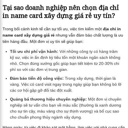
Tại sao doanh nghiệp nên chọn địa chỉ
in name card xây dựng giá rẻ uy tín?
Trong bối cảnh kinh tế cần sự tối ưu, việc tìm kiếm một
địa chỉ in
name card xây dựng giá rẻ
nhưng vẫn đảm bảo chất lượng là ưu
tiên hàng đầu. Một đơn vị uy tín sẽ giúp bạn:
Tối ưu chi phí vận hành:
Với những công ty có hàng trăm
kỹ sư, việc in ấn định kỳ tiêu tốn một khoản ngân sách không
nhỏ. Chọn đúng xưởng gốc giúp bạn tiết kiệm từ 20-30% chi
phí so với các đơn vị trung gian.
Đảm bảo tiến độ công việc:
Trong xây dựng, thời gian là
vàng. Việc có card visit ngay trong ngày giúp bạn không bỏ lỡ
các cơ hội gặp gỡ đối tác đột xuất.
Quảng bá thương hiệu chuyên nghiệp:
Một đơn vị chuyên
nghiệp sẽ tư vấn cho bạn về màu sắc (thường là xanh dương
cho sự tin cậy, màu vàng cho sự thịnh vượng) và bố cục sao
cho chuẩn phong thủy ngành xây dựng.
Hàng ngày, từ việc đi khảo sát mặt bằng, làm việc với nhà cung cấp