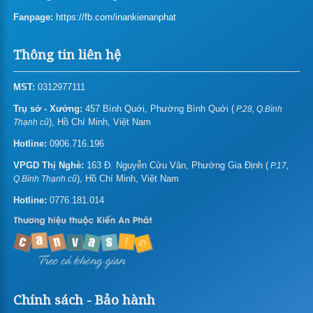
Fanpage:
In folder – bìa hồ sơ
https://fb.com/inankienanphat
In giấy tiêu đề – Letterhead
Thông tin liên hệ
In biểu mẫu
MST:
0312977111
In thẻ nhựa/name card nhựa
Trụ sở - Xưởng:
457 Bình Quới, Phường Bình Quới (
P.28, Q.Bình
), Hồ Chí Minh, Việt Nam
Thạnh cũ
Giá in gift card – Gift voucher
Hotline:
0906.716.196
In thiệp mời/sinh nhật/chúc mừng năm mới
VPGD Thị Nghè:
163 Đ. Nguyễn Cửu Vân, Phường Gia Định (
P.17,
), Hồ Chí Minh, Việt Nam
Q.Bình Thạnh cũ
In menu, thực đơn
Hotline:
0776.181.014
In tent card – Table tent – Standee để bàn
In pp
In Poster Pp
Bảng Giá In Pp Cán (bồi) Format
(formex)
Chính sách - Bảo hành
In Pp Ngoài Trời (in Mực Gốc
In Pp Trong Nhà (in Mực Nước)