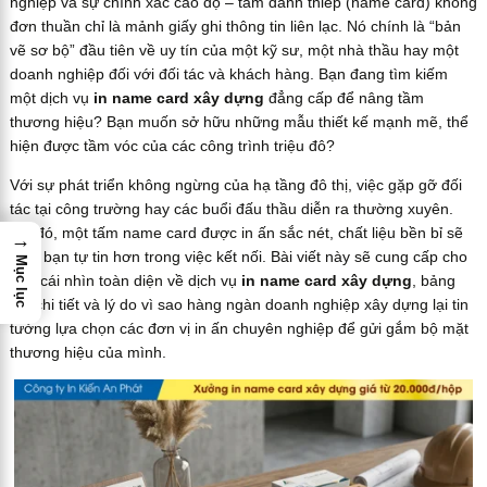
nghiệp và sự chính xác cao độ – tấm danh thiếp (name card) không
đơn thuần chỉ là mảnh giấy ghi thông tin liên lạc. Nó chính là “bản
vẽ sơ bộ” đầu tiên về uy tín của một kỹ sư, một nhà thầu hay một
doanh nghiệp đối với đối tác và khách hàng. Bạn đang tìm kiếm
một dịch vụ
in name card xây dựng
đẳng cấp để nâng tầm
thương hiệu? Bạn muốn sở hữu những mẫu thiết kế mạnh mẽ, thể
hiện được tầm vóc của các công trình triệu đô?
Với sự phát triển không ngừng của hạ tầng đô thị, việc gặp gỡ đối
tác tại công trường hay các buổi đấu thầu diễn ra thường xuyên.
Khi đó, một tấm name card được in ấn sắc nét, chất liệu bền bỉ sẽ
→
giúp bạn tự tin hơn trong việc kết nối. Bài viết này sẽ cung cấp cho
Mục lục
bạn cái nhìn toàn diện về dịch vụ
in name card xây dựng
, bảng
giá chi tiết và lý do vì sao hàng ngàn doanh nghiệp xây dựng lại tin
tưởng lựa chọn các đơn vị in ấn chuyên nghiệp để gửi gắm bộ mặt
thương hiệu của mình.