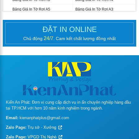
Bảng Giá In Tờ Rơi A5
Bảng Giá In Tờ Rơi A3
In catalogue nhanh
ĐẶT IN ONLINE
In Brochure (Tờ Gấp)
24/7
Chủ động
. Cam kết chất lượng đồng nhất
Bảng Giá In Brochure A4
Bảng Giá In Brochure A3
Kích Thước Brochure In Theo Yêu
Cầu
In sổ tay, kỷ yếu
In phong bì thư
Giá in hộp giấy
Kiến An Phát: Đơn vị cung cấp dịch vụ in ấn chuyên nghiệp hàng đầu
tại TP.HCM với hơn 10 năm kinh nghiệm trong ngành.
In túi giấy
Email:
kienanphatplus@gmail.com
In bao lì xì theo yêu cầu
Zalo Page:
Trụ sở - Xưởng
In tag treo – thẻ treo
Zalo Page:
VPGD Thị Nghè