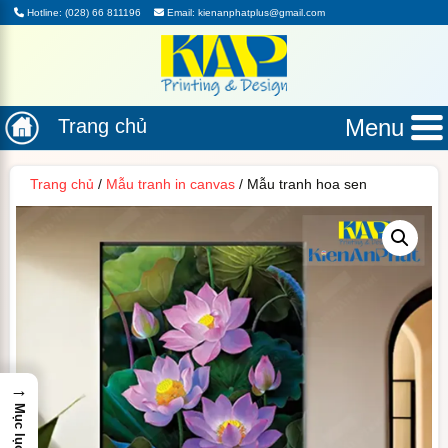
Hotline: (028) 66 811196
Email: kienanphatplus@gmail.com
Menu
Trang chủ
Trang chủ
/
Mẫu tranh in canvas
/ Mẫu tranh hoa sen
→
Mục lục