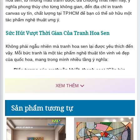
hoa sen, từ những mẫu tranh được ưa chuộng nhất hiện nay, ý
nghĩa phong thủy cho từng không gian, đến địa chỉ in tranh
canvas uy tín, chất lượng tại TP.HCM để bạn có thể sở hữu một
tác phẩm nghệ thuật ưng ý.
Sức Hút Vượt Thời Gian Của Tranh Hoa Sen
Không phải ngẫu nhiên mà tranh hoa sen lại được yêu thích đến
vậy. Mỗi bức tranh là một tác phẩm nghệ thuật tôn vinh vẻ đẹp
của quốc hoa, mang trong mình nhiều tầng ý nghĩa:
Biểu tượng của sự thuần khiết, thanh cao:
“Gần bùn
mà chẳng hôi tanh mùi bùn”, hoa sen vươn lên từ bùn lầy
nhưng vẫn giữ được vẻ đẹp tinh khôi và hương thơm thanh
XEM THÊM
khiết. Treo tranh hoa sen trong nhà cũng giống như một lời
nhắc nhở về lối sống trong sạch, ngay thẳng và hướng
thiện.
Sản phẩm tương tự
Mang lại năng lượng tích cực, an yên:
Hình ảnh hoa
sen nhẹ nhàng, thư thái có tác dụng điều hòa khí vượng,
mang lại cảm giác bình an, thư giãn cho tâm hồn. Đây là
lựa chọn lý tưởng cho những không gian cần sự yên tĩnh
như phòng khách, phòng ngủ hay phòng thờ.