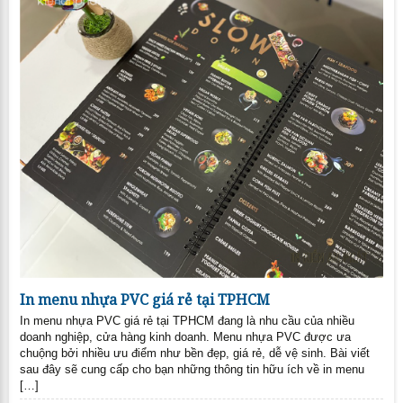
In menu nhựa PVC giá rẻ tại TPHCM
In menu nhựa PVC giá rẻ tại TPHCM đang là nhu cầu của nhiều
doanh nghiệp, cửa hàng kinh doanh. Menu nhựa PVC được ưa
chuộng bởi nhiều ưu điểm như bền đẹp, giá rẻ, dễ vệ sinh. Bài viết
sau đây sẽ cung cấp cho bạn những thông tin hữu ích về in menu
[…]