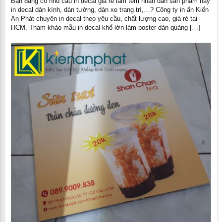
Bạn đang có nhu cầu in decal giá rẻ làm tem nhãn dán sản phẩm hay
in decal dán kính, dán tường, dán xe trang trí,…? Công ty in ấn Kiến
An Phát chuyên in decal theo yêu cầu, chất lượng cao, giá rẻ tại
HCM. Tham khảo mẫu in decal khổ lớn làm poster dán quảng […]