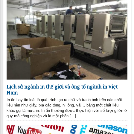
Lịch sử ngành in thế giới và ông tổ ngành in Việt
Nam
In ấn hay ấn loát là quá trình tạo ra chữ và tranh ảnh trên các chất
liệu nền như giấy, bìa các tông, ni lông, vải… bằng một chất liệu
khác gọi là mực in. In ấn thường được thực hiện với số lượng lớn ở
quy mô công nghiệp và là một phần […]