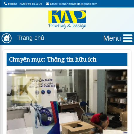
Hotline: (028) 66 811196
Email: kienanphatplus@gmail.com
Menu
Trang chủ
Chuyên mục: Thông tin hữu ích