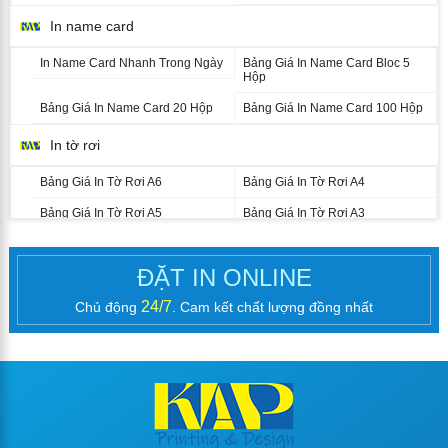
In name card
In Name Card Nhanh Trong Ngày
Bảng Giá In Name Card Bloc 5
Hộp
Bảng Giá In Name Card 20 Hộp
Bảng Giá In Name Card 100 Hộp
In tờ rơi
Bảng Giá In Tờ Rơi A6
Bảng Giá In Tờ Rơi A4
Bảng Giá In Tờ Rơi A5
Bảng Giá In Tờ Rơi A3
In catalogue nhanh
ĐẶT IN ONLINE
In Brochure (Tờ Gấp)
24/7
Chủ động
. Cam kết chất lượng đồng nhất
Bảng Giá In Brochure A4
Bảng Giá In Brochure A3
Kích Thước Brochure In Theo Yêu
Cầu
In sổ tay, kỷ yếu