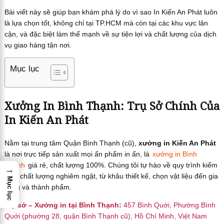
Bài viết này sẽ giúp bạn khám phá lý do vì sao In Kiến An Phát luôn
là lựa chọn tốt, không chỉ tại TP.HCM mà còn tại các khu vực lân
cận, và đặc biệt làm thế mạnh về sự tiện lợi và chất lượng của dịch
vụ giao hàng tận nơi.
Mục lục
Xưởng In Bình Thạnh: Trụ Sở Chính Của
In Kiến An Phát
Nằm tại trung tâm Quận Bình Thạnh (cũ),
xưởng in Kiến An Phát
là nơi trực tiếp sản xuất mọi ấn phẩm in ấn, là
xưởng in Bình
Thạnh
giá rẻ, chất lượng 100%. Chúng tôi tự hào về quy trình kiểm
→
soát chất lượng nghiêm ngặt, từ khâu thiết kế, chọn vật liệu đến gia
Mục lục
công và thành phẩm.
Trụ sở – Xưởng in tại Bình Thạnh:
457 Bình Quới, Phường Bình
Quới (phường 28, quận Bình Thạnh cũ), Hồ Chí Minh, Việt Nam