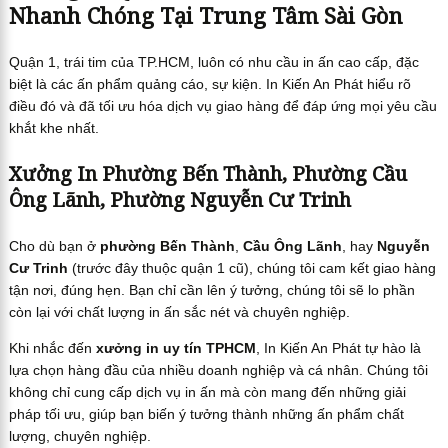
Nhanh Chóng Tại Trung Tâm Sài Gòn
Quận 1, trái tim của TP.HCM, luôn có nhu cầu in ấn cao cấp, đặc
biệt là các ấn phẩm quảng cáo, sự kiện. In Kiến An Phát hiểu rõ
điều đó và đã tối ưu hóa dịch vụ giao hàng để đáp ứng mọi yêu cầu
khắt khe nhất.
Xưởng In Phường Bến Thành, Phường Cầu
Ông Lãnh, Phường Nguyễn Cư Trinh
Cho dù bạn ở
phường Bến Thành
,
Cầu Ông Lãnh
, hay
Nguyễn
Cư Trinh
(trước đây thuộc quận 1 cũ), chúng tôi cam kết giao hàng
tận nơi, đúng hẹn. Bạn chỉ cần lên ý tưởng, chúng tôi sẽ lo phần
còn lại với chất lượng in ấn sắc nét và chuyên nghiệp.
Khi nhắc đến
xưởng in uy tín TPHCM
, In Kiến An Phát tự hào là
lựa chọn hàng đầu của nhiều doanh nghiệp và cá nhân. Chúng tôi
không chỉ cung cấp dịch vụ in ấn mà còn mang đến những giải
pháp tối ưu, giúp bạn biến ý tưởng thành những ấn phẩm chất
lượng, chuyên nghiệp.