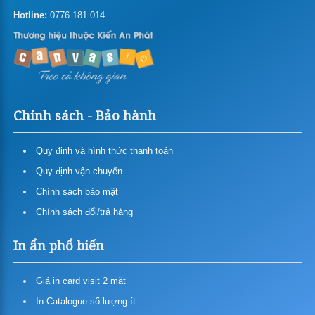
In menu, thực đơn
Hotline:
0776.181.014
In tent card – Table tent – Standee để bàn
In pp
In Poster Pp
Bảng Giá In Pp Cán (bồi) Format
(formex)
Chính sách - Bảo hành
In Pp Ngoài Trời (in Mực Gốc
In Pp Trong Nhà (in Mực Nước)
Dầu)
Quy định và hình thức thanh toán
Giá in hiflex, băng rôn, backdrop
Quy định vận chuyển
In decal nhựa khổ lớn
Chính sách bảo mật
Chính sách đổi/trả hàng
In decal lưới
In ẩn phổ biến
In canvas
In vải silk
Giá in card visit 2 mặt
In backlit film
In Catalogue số lượng ít