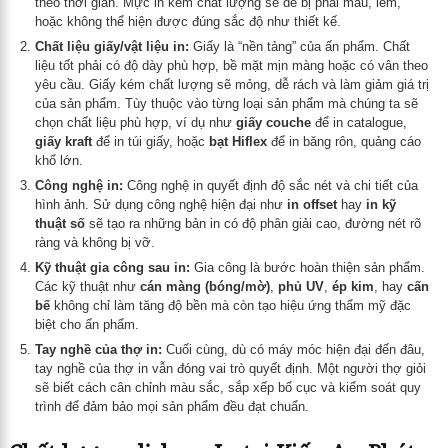
theo thời gian. Mực in kém chất lượng sẽ dễ bị phai màu, lem,
hoặc không thể hiện được đúng sắc độ như thiết kế.
Chất liệu giấy/vật liệu in:
Giấy là “nền tảng” của ấn phẩm. Chất
liệu tốt phải có độ dày phù hợp, bề mặt mịn màng hoặc có vân theo
yêu cầu. Giấy kém chất lượng sẽ mỏng, dễ rách và làm giảm giá trị
của sản phẩm. Tùy thuộc vào từng loại sản phẩm mà chúng ta sẽ
chọn chất liệu phù hợp, ví dụ như
giấy couche
để in catalogue,
giấy kraft
để in túi giấy, hoặc
bạt Hiflex
để in băng rôn, quảng cáo
khổ lớn.
Công nghệ in:
Công nghệ in quyết định độ sắc nét và chi tiết của
hình ảnh. Sử dụng công nghệ hiện đại như
in offset
hay
in kỹ
thuật số
sẽ tạo ra những bản in có độ phân giải cao, đường nét rõ
ràng và không bị vỡ.
Kỹ thuật gia công sau in:
Gia công là bước hoàn thiện sản phẩm.
Các kỹ thuật như
cán màng (bóng/mờ)
,
phủ UV
,
ép kim
, hay
cấn
bế
không chỉ làm tăng độ bền mà còn tạo hiệu ứng thẩm mỹ đặc
biệt cho ấn phẩm.
Tay nghề của thợ in:
Cuối cùng, dù có máy móc hiện đại đến đâu,
tay nghề của thợ in vẫn đóng vai trò quyết định. Một người thợ giỏi
sẽ biết cách cân chỉnh màu sắc, sắp xếp bố cục và kiểm soát quy
trình để đảm bảo mọi sản phẩm đều đạt chuẩn.