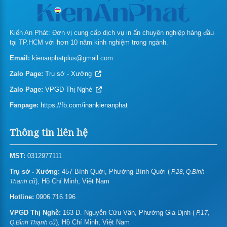
In phong bì thư
Giá in hộp giấy
Kiến An Phát: Đơn vị cung cấp dịch vụ in ấn chuyên nghiệp hàng đầu
tại TP.HCM với hơn 10 năm kinh nghiệm trong ngành.
In túi giấy
Email:
kienanphatplus@gmail.com
In bao lì xì theo yêu cầu
Zalo Page:
Trụ sở - Xưởng
In tag treo – thẻ treo
Zalo Page:
VPGD Thị Nghè
Fanpage:
In folder – bìa hồ sơ
https://fb.com/inankienanphat
In giấy tiêu đề – Letterhead
Thông tin liên hệ
In biểu mẫu
MST:
0312977111
In thẻ nhựa/name card nhựa
Trụ sở - Xưởng:
457 Bình Quới, Phường Bình Quới (
P.28, Q.Bình
), Hồ Chí Minh, Việt Nam
Thạnh cũ
Giá in gift card – Gift voucher
Hotline:
0906.716.196
In thiệp mời/sinh nhật/chúc mừng năm mới
VPGD Thị Nghè:
163 Đ. Nguyễn Cửu Vân, Phường Gia Định (
P.17,
), Hồ Chí Minh, Việt Nam
Q.Bình Thạnh cũ