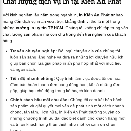
Chất lượng dịch vụ In tại Kiến An Phát
Với kinh nghiệm lâu năm trong ngành in,
In Kiến An Phát
tự hào
mang đến dịch vụ in ấn vượt trội, khẳng định vị thế là một trong
những
xưởng in uy tín TP.HCM
. Chúng tôi không chỉ tập trung vào
chất lượng sản phẩm mà còn chú trọng đến trải nghiệm của khách
hàng.
Tư vấn chuyên nghiệp:
Đội ngũ chuyên gia của chúng tôi
luôn sẵn sàng lắng nghe và đưa ra những lời khuyên hữu ích,
giúp bạn chọn lựa giải pháp in ấn phù hợp nhất với mục tiêu
và ngân sách.
Tiến độ nhanh chóng:
Quy trình làm việc được tối ưu hóa,
đảm bảo hoàn thành đơn hàng đúng hẹn, kể cả những đơn
gấp, giúp bạn chủ động trong kế hoạch kinh doanh.
Chính sách hậu mãi chu đáo:
Chúng tôi cam kết bảo hành
sản phẩm và giải quyết mọi vấn đề phát sinh một cách nhanh
chóng, tận tâm. Hơn nữa, In Kiến An Phát thường xuyên có
những chương trình ưu đãi đặc biệt dành cho khách hàng mới
và tri ân khách hàng thân thiết, như một lời cảm ơn chân
thành.