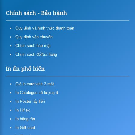
In Poster Pp
Bảng Giá In Pp Cán (bồi) Format
(formex)
Chính sách - Bảo hành
In Pp Ngoài Trời (in Mực Gốc
In Pp Trong Nhà (in Mực Nước)
Dầu)
Quy định và hình thức thanh toán
Giá in hiflex, băng rôn, backdrop
Quy định vận chuyển
In decal nhựa khổ lớn
Chính sách bảo mật
Chính sách đổi/trả hàng
In decal lưới
In ẩn phổ biến
In canvas
In vải silk
Giá in card visit 2 mặt
In backlit film
In Catalogue số lượng ít
In Poster lấy liền
Giá in poster standee
In Hiflex
In standee mô hình quảng cáo
In băng rôn
In Gift card
Cung cấp chân standee