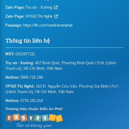
In bao lì xì theo yêu cầu
Zalo Page:
Trụ sở - Xưởng
In tag treo – thẻ treo
Zalo Page:
VPGD Thị Nghè
Fanpage:
In folder – bìa hồ sơ
https://fb.com/inankienanphat
In giấy tiêu đề – Letterhead
Thông tin liên hệ
In biểu mẫu
MST:
0312977111
In thẻ nhựa/name card nhựa
Trụ sở - Xưởng:
457 Bình Quới, Phường Bình Quới (
P.28, Q.Bình
), Hồ Chí Minh, Việt Nam
Thạnh cũ
Giá in gift card – Gift voucher
Hotline:
0906.716.196
In thiệp mời/sinh nhật/chúc mừng năm mới
VPGD Thị Nghè:
163 Đ. Nguyễn Cửu Vân, Phường Gia Định (
P.17,
), Hồ Chí Minh, Việt Nam
Q.Bình Thạnh cũ
In menu, thực đơn
Hotline:
0776.181.014
In tent card – Table tent – Standee để bàn
In pp