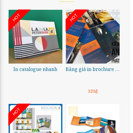
HOT
HOT
In catalogue nhanh
Bảng giá in brochure A4
320₫
HOT