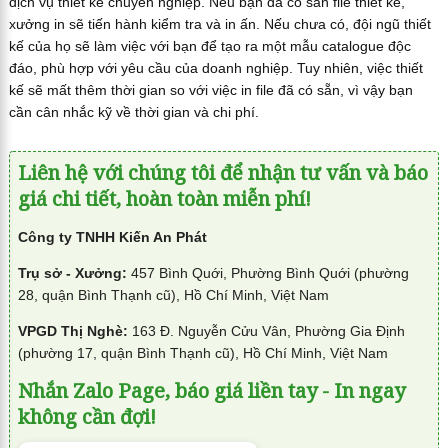
dịch vụ thiết kế chuyên nghiệp. Nếu bạn đã có sẵn file thiết kế,
xưởng in sẽ tiến hành kiểm tra và in ấn. Nếu chưa có, đội ngũ thiết
kế của họ sẽ làm việc với bạn để tạo ra một mẫu catalogue độc
đáo, phù hợp với yêu cầu của doanh nghiệp. Tuy nhiên, việc thiết
kế sẽ mất thêm thời gian so với việc in file đã có sẵn, vì vậy bạn
cần cân nhắc kỹ về thời gian và chi phí.
Liên hệ với chúng tôi để nhận tư vấn và báo
giá chi tiết, hoàn toàn miễn phí!
Công ty TNHH Kiến An Phát
Trụ sở - Xưởng:
457 Bình Quới, Phường Bình Quới (phường
28, quận Bình Thạnh cũ), Hồ Chí Minh, Việt Nam
VPGD Thị Nghè:
163 Đ. Nguyễn Cửu Vân, Phường Gia Định
(phường 17, quận Bình Thạnh cũ), Hồ Chí Minh, Việt Nam
Nhắn Zalo Page, báo giá liền tay - In ngay
không cần đợi!