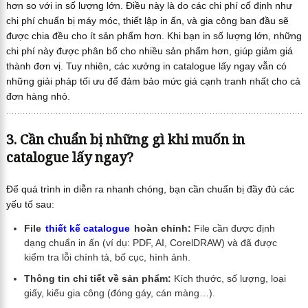
hơn so với in số lượng lớn. Điều này là do các chi phí cố định như
chi phí chuẩn bị máy móc, thiết lập in ấn, và gia công ban đầu sẽ
được chia đều cho ít sản phẩm hơn. Khi bạn in số lượng lớn, những
chi phí này được phân bổ cho nhiều sản phẩm hơn, giúp giảm giá
thành đơn vị. Tuy nhiên, các xưởng in catalogue lấy ngay vẫn có
những giải pháp tối ưu để đảm bảo mức giá cạnh tranh nhất cho cả
đơn hàng nhỏ.
3. Cần chuẩn bị những gì khi muốn in
catalogue lấy ngay?
Để quá trình in diễn ra nhanh chóng, bạn cần chuẩn bị đầy đủ các
yếu tố sau:
File
thiết kế catalogue
hoàn chỉnh:
File cần được định
dạng chuẩn in ấn (ví dụ: PDF, AI, CorelDRAW) và đã được
kiểm tra lỗi chính tả, bố cục, hình ảnh.
Thông tin chi tiết về sản phẩm:
Kích thước, số lượng, loại
giấy, kiểu gia công (đóng gáy, cán màng…).