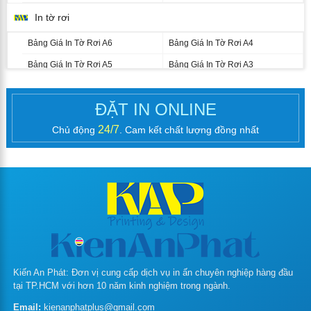
In tờ rơi
Bảng Giá In Tờ Rơi A6
Bảng Giá In Tờ Rơi A4
Bảng Giá In Tờ Rơi A5
Bảng Giá In Tờ Rơi A3
In catalogue nhanh
ĐẶT IN ONLINE
In Brochure (Tờ Gấp)
24/7
Chủ động
. Cam kết chất lượng đồng nhất
Bảng Giá In Brochure A4
Bảng Giá In Brochure A3
Kích Thước Brochure In Theo Yêu
Cầu
In sổ tay, kỷ yếu
In phong bì thư
Giá in hộp giấy
Kiến An Phát: Đơn vị cung cấp dịch vụ in ấn chuyên nghiệp hàng đầu
tại TP.HCM với hơn 10 năm kinh nghiệm trong ngành.
In túi giấy
Email:
kienanphatplus@gmail.com